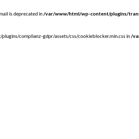
mail is deprecated in
/var/www/html/wp-content/plugins/trans
nt/plugins/complianz-gdpr/assets/css/cookieblocker.min.css in
/va