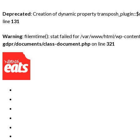
Deprecated
: Creation of dynamic property transposh_plugin::$
line
131
Warning
: filemtime(): stat failed for /var/www/html/wp-conte
gdpr/documents/class-document.php
on line
321
INICIO
A DOMICILIO
RESERVAR MESA
TIPO DE COCINA
CONTACTAR