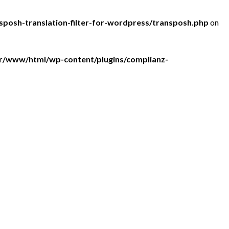
posh-translation-filter-for-wordpress/transposh.php
on
r/www/html/wp-content/plugins/complianz-